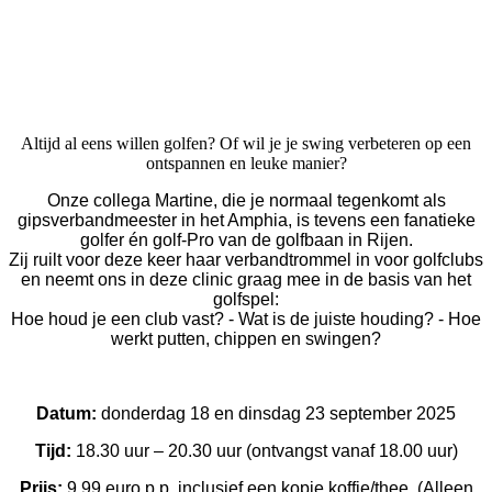
Altijd al eens willen golfen? Of wil je je swing verbeteren op een
ontspannen en leuke manier?
Onze collega Martine, die je normaal tegenkomt als
gipsverbandmeester in het Amphia, is tevens een fanatieke
golfer én golf-Pro van de golfbaan in Rijen.
Zij ruilt voor deze keer haar verbandtrommel in voor golfclubs
en neemt ons in deze clinic graag mee in de basis van het
golfspel:
Hoe houd je een club vast? - Wat is de juiste houding? - Hoe
werkt putten, chippen en swingen?
Datum:
donderdag 18 en dinsdag 23 september 2025
Tijd:
18.30 uur – 20.30 uur (ontvangst vanaf 18.00 uur)
Prijs:
9.99 euro p.p. inclusief een kopje koffie/thee. (Alleen