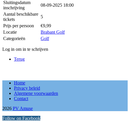
Sluitingsdatum
08-09-2025 18:00
inschrijving
Aantal beschikbare
5
tickets
Prijs per persoon
€9,99
Locatie
Brabant Golf
Categorieën
Golf
Log in om in te schrijven
Terug
Home
Privacy beleid
Algemene voorwaarden
Contact
2026
PV Amuse
Follow on Facebook