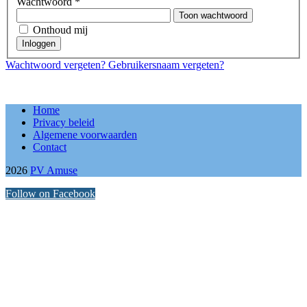
Wachtwoord
*
Toon wachtwoord
Onthoud mij
Inloggen
Wachtwoord vergeten?
Gebruikersnaam vergeten?
Home
Privacy beleid
Algemene voorwaarden
Contact
2026
PV Amuse
Follow on Facebook