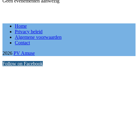
Geen evenementen aanwezig
Home
Privacy beleid
Algemene voorwaarden
Contact
2026
PV Amuse
Follow on Facebook