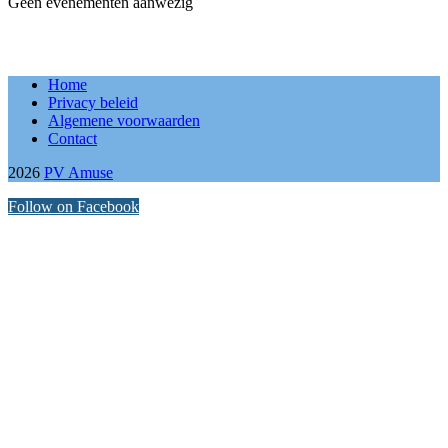
Geen evenementen aanwezig
Home
Privacy beleid
Algemene voorwaarden
Contact
2026
PV Amuse
Follow on Facebook